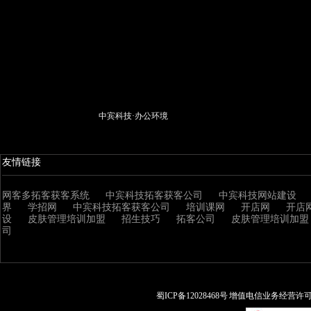
中宾科技·办公环境
友情链接
网客多拓客获客系统
中宾科技拓客获客公司
中宾科技网站建设
界
学招网
中宾科技拓客获客公司
培训课网
开店网
开店
设
皮肤管理培训加盟
招生技巧
拓客公司
皮肤管理培训加盟
司
蜀ICP备12028468号 增值电信业务经营许可证: