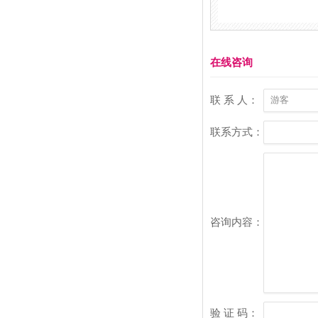
在线咨询
联 系 人：
联系方式：
咨询内容：
验 证 码：