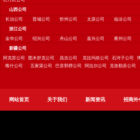
山西公司
长治公司
晋城公司
忻州公司
太原公司
临汾公司
浙江公司
金华公司
绍兴公司
舟山公司
嘉兴公司
衢州公司
新疆公司
阿克苏公司
图木舒克公司
昌吉公司
克拉玛依公司
石河子公司
喀什公司
五家渠公司
巴音郭楞公司
阿拉尔公司
克孜勒苏公司
网站首页
关于我们
新闻资讯
招商外
更多服务