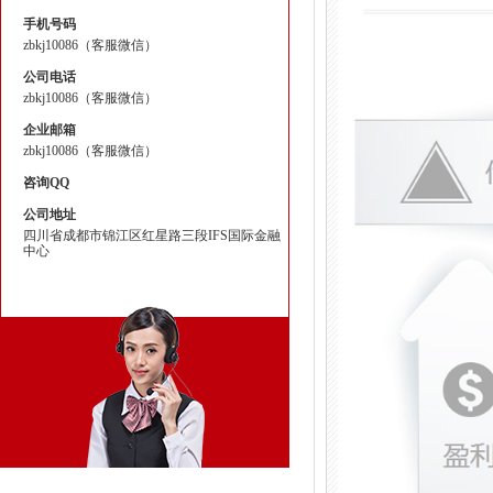
手机号码
zbkj10086（客服微信）
公司电话
zbkj10086（客服微信）
企业邮箱
zbkj10086（客服微信）
咨询QQ
公司地址
四川省成都市锦江区红星路三段IFS国际金融
中心