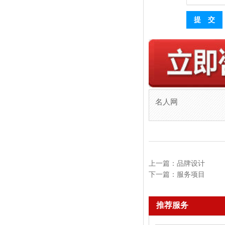
提 交
名人网
上一篇：
品牌设计
下一篇：
服务项目
推荐服务