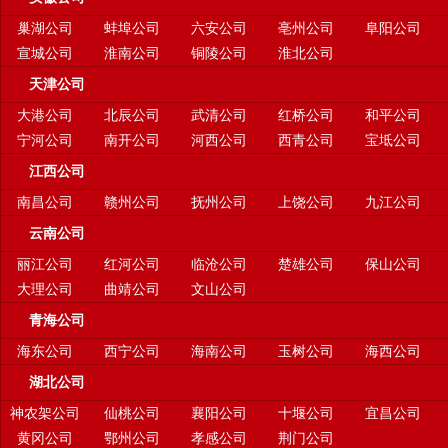
巢湖公司
蚌埠公司
六安公司
亳州公司
阜阳公司
宣城公司
淮南公司
铜陵公司
淮北公司
天津公司
大港公司
北辰公司
武清公司
红桥公司
和平公司
宁河公司
南开公司
河西公司
西青公司
宝坻公司
江西公司
南昌公司
赣州公司
抚州公司
上饶公司
九江公司
云南公司
丽江公司
红河公司
临沧公司
楚雄公司
保山公司
大理公司
曲靖公司
文山公司
青海公司
海东公司
西宁公司
海南公司
玉树公司
海西公司
湖北公司
神农架公司
仙桃公司
襄阳公司
十堰公司
宜昌公司
黄冈公司
鄂州公司
孝感公司
荆门公司