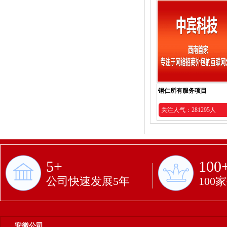
铜仁所有服务项目
关注人气：281295人
5+
100
公司快速发展5年
100
安徽公司