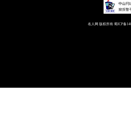
名人网 版权所有
蜀ICP备14