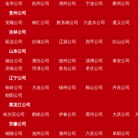
金华公司
杭州公司
湖州公司
宁波公司
衢州公司
贵州公司
安顺公司
铜仁公司
黔东南公司
六盘水公司
遵义公司
吉林公司
延边公司
白城公司
辽源公司
四平公司
白山公司
山东公司
烟台公司
潍坊公司
德州公司
淄博公司
泰安公司
济南公司
菏泽公司
青岛公司
枣庄公司
辽宁公司
铁岭公司
大连公司
锦州公司
鞍山公司
丹东公司
朝阳公司
黑龙江公司
哈尔滨公司
鹤岗公司
伊春公司
黑河公司
大庆公司
安徽公司
铜陵公司
池州公司
滁州公司
六安公司
阜阳公司