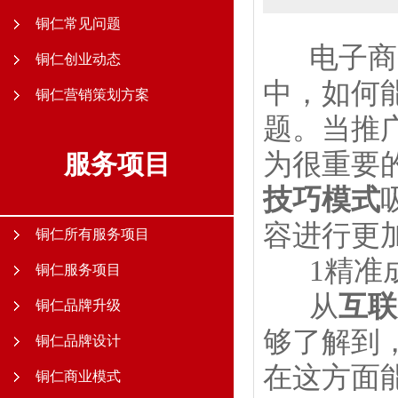
铜仁常见问题
电子商务
铜仁创业动态
中，如何
铜仁营销策划方案
题。当推
为很重要
服务项目
技巧模式
容进行更
铜仁所有服务项目
1
精准
铜仁服务项目
从
互联
铜仁品牌升级
够了解到
铜仁品牌设计
在这方面
铜仁商业模式